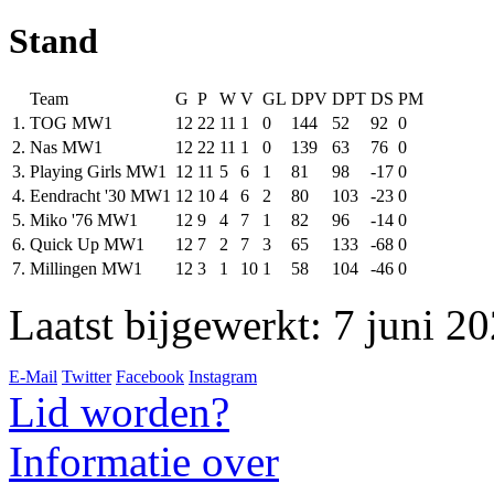
Stand
Team
G
P
W
V
GL
DPV
DPT
DS
PM
1.
TOG MW1
12
22
11
1
0
144
52
92
0
2.
Nas MW1
12
22
11
1
0
139
63
76
0
3.
Playing Girls MW1
12
11
5
6
1
81
98
-17
0
4.
Eendracht '30 MW1
12
10
4
6
2
80
103
-23
0
5.
Miko '76 MW1
12
9
4
7
1
82
96
-14
0
6.
Quick Up MW1
12
7
2
7
3
65
133
-68
0
7.
Millingen MW1
12
3
1
10
1
58
104
-46
0
Laatst bijgewerkt: 7 juni 2
E-Mail
Twitter
Facebook
Instagram
Lid worden?
Informatie over