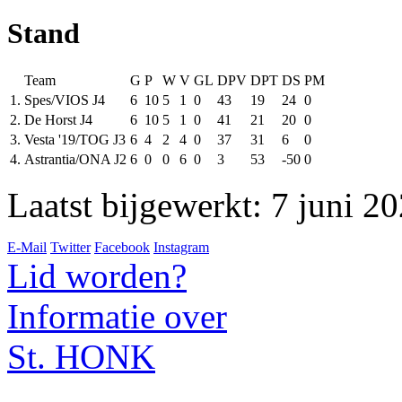
Stand
Team
G
P
W
V
GL
DPV
DPT
DS
PM
1.
Spes/VIOS J4
6
10
5
1
0
43
19
24
0
2.
De Horst J4
6
10
5
1
0
41
21
20
0
3.
Vesta '19/TOG J3
6
4
2
4
0
37
31
6
0
4.
Astrantia/ONA J2
6
0
0
6
0
3
53
-50
0
Laatst bijgewerkt: 7 juni 2
E-Mail
Twitter
Facebook
Instagram
Lid worden?
Informatie over
St. HONK