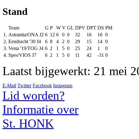
Stand
Team
G
P
W
V
GL
DPV
DPT
DS
PM
1.
Astrantia/ONA J2
6
12
6
0
0
32
16
16
0
2.
Eendracht '30 J4
6
8
4
2
0
29
15
14
0
3.
Vesta '19/TOG J4
6
2
1
5
0
25
24
1
0
4.
Spes/VIOS J7
6
2
1
5
0
11
42
-31
0
Laatst bijgewerkt: 21 mei 
E-Mail
Twitter
Facebook
Instagram
Lid worden?
Informatie over
St. HONK