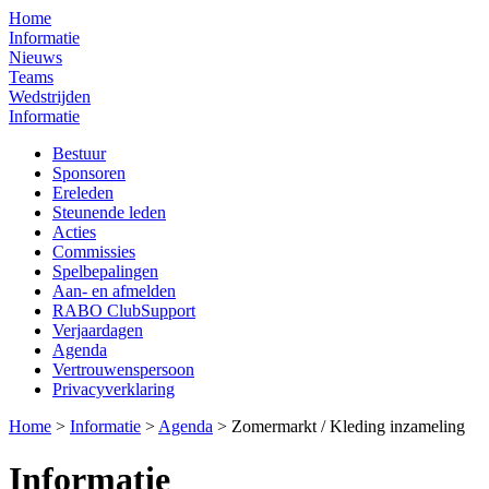
Home
Informatie
Nieuws
Teams
Wedstrijden
Informatie
Bestuur
Sponsoren
Ereleden
Steunende leden
Acties
Commissies
Spelbepalingen
Aan- en afmelden
RABO ClubSupport
Verjaardagen
Agenda
Vertrouwenspersoon
Privacyverklaring
Home
>
Informatie
>
Agenda
>
Zomermarkt / Kleding inzameling
Informatie