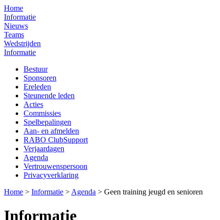
Home
Informatie
Nieuws
Teams
Wedstrijden
Informatie
Bestuur
Sponsoren
Ereleden
Steunende leden
Acties
Commissies
Spelbepalingen
Aan- en afmelden
RABO ClubSupport
Verjaardagen
Agenda
Vertrouwenspersoon
Privacyverklaring
Home
>
Informatie
>
Agenda
>
Geen training jeugd en senioren
Informatie